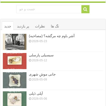
تگ ها
نظرات
پر بازدید
جدید
آشر باوم چه مرگشه؟ (مصاحبه)
2026-05-23
سیسیلی پارسلی
2026-05-12
جانی موشِ شهری
2026-05-09
اَپلی دَپلی
2026-05-06