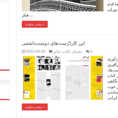
ا قدم
ی ۸۱ساله در بورلی
هیلز …
بیشتر بخوانید »
این کاردُرُست‌های دوست‌داشتنی
0
معرفی کتاب
,
سایر
2022-04-20
فت با کاردُرُست‌ها (۱) گردآوری
رآفرین
ست‌ها،
 کتاب
۱۴۰۰/۱ ******* نگاهی
شر خوب
ساندن
بیشتر بخوانید »