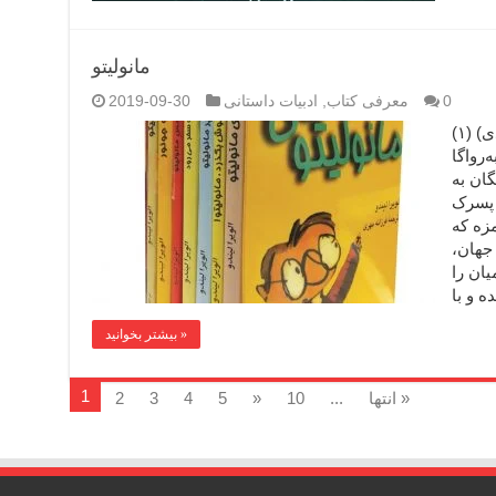
مانولیتو
0
معرفی کتاب
,
ادبیات داستانی
2019-09-30
نام کتاب: مانولیتو (مجموعه‌ی هفت جلدی) (۱)
‌رواگا
گان به
ن پسرک
زه که
جهان،
ان را
بیشتر بخوانید »
1
انتها »
...
10
»
5
4
3
2