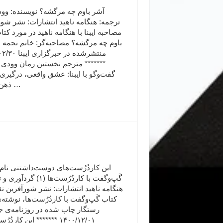
آشر باوم چه مرگشه؟ نویسنده: وود
ترجمه: هنگامه ناهید انتشارات: نشر شو
مصاحبه ایبنا با هنگامه ناهید در مورد کت
باوم چه مرگشه؟ مصاحبه‌گر: خانم نجم
منتشرشده در خبرگز
******* مترجم نخستین رمان وودی آ
گفت‌وگو با ایبنا: عشق واقعی، درگیری
ذهن وودی …
این کاردُرُست‌های دوست‌داشتنی نام
گَپ‌وگفت با کاردُرُست‌ها (۱) گ
هنگامه ناهید انتشارات: نشر شورآفرین ن
کتاب گَپ‌وگفت با کاردُرُست‌ها، نوشته
رستگار چاپ شده در روزنامه‌ی ج
۱۴۰۰/۱۲/۰۱ ******* این کارد