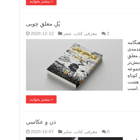
بیشتر بخوانید »
پُلِ معلقِ چوبی
2
معرفی کتاب
,
شعر
2020-12-12
 نویسنده: هنگامه
قدمه‌ی
 معلقِ
یش‌تر
جموعه
کوتاهِ
و هشت
 …
بیشتر بخوانید »
ذن و عکاسی
0
معرفی کتاب
,
سایر
2020-10-07