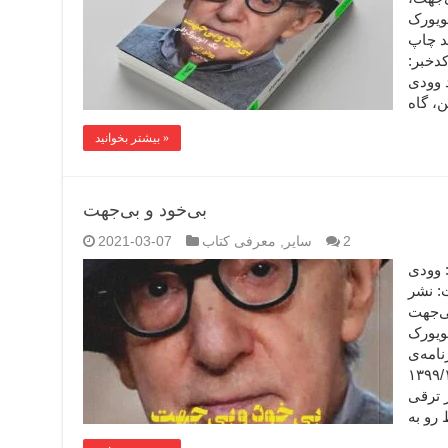
یویورک
 ناهید چاپ
وزنامه‌ی آرمان ملی (۲) کدخبر:
 جدید وودی
بیشتر بخوانید »
بی‌خود و بی‌جهت
2
سایر
,
معرفی کتاب
2021-03-07
(۱) نویسنده: وودی
ت: نشر
ی‌جهت
ویورک
نامه‌ی
 : 164914 ۱۳۹۹/۱۲/۱۶
 ترقی