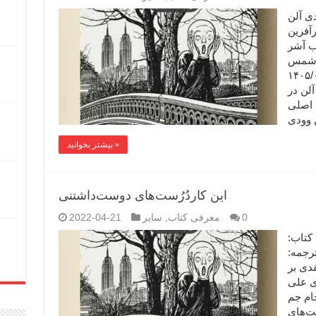
ی آلن
رآفرین
اب آشر
ه شمس
اری ایبنا ۱۴۰۵/۰۲/۳۰
لن در
 اصلی
بیشتر بخوانید »
این کاردُرُست‌های دوست‌داشتنی
0
معرفی کتاب
,
سایر
2022-04-21
 کتاب:
ردآوری و ترجمه:
قدی بر
‌ی علی
ام جم
ُرُست‌های