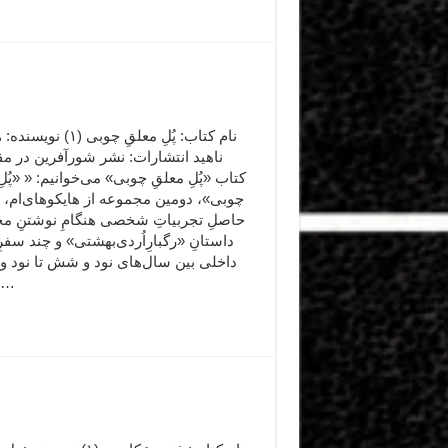
نام کتاب: پُلِ معلقِ چوبی (۱)
ناهید انتشارات: نشر شورآفرین در م
کتاب «پُلِ معلقِ چوبی» می‌خوانیم: « «پُلِ
چوبی»، دومین مجموعه از هایکوهای‌ام، ب
حاصلِ تجربیاتِ شخصی هنگامِ نوشتنِ م
داستانِ «رگبارِاُردی‌بهشتی» و چند سفرِ 
داخلی بین سال‌های نود و شش تا نود 
است.