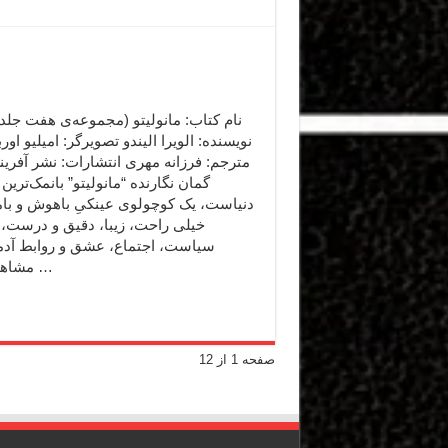
نویسنده: الویرا الیندو تصویرگر: امیلیو اوربه
مترجم: فرزانه مهری انتشارات: نشر آفرین
گمان نگارنده “مانولیتو” بانمک‌تری
دنیاست، یک کوچولوی عینکیِ باهوش و بام
خیلی راحت، زیبا، دقیق و درست، 
سیاست، اجتماع، عشق و روابط آدمی
مشاهده و با …
صفحه 1 از 12