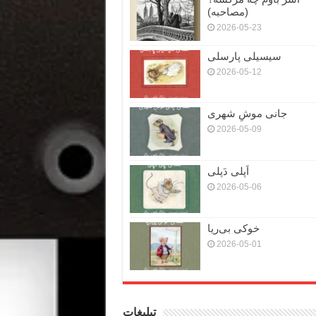
(مصاحبه)
2026-05-23
سیسیلی پارسلی
2026-05-12
جانی موشِ شهری
2026-05-09
اَپلی دَپلی
2026-05-06
خوکی بی‌ریا
2026-05-01
تبلیغات