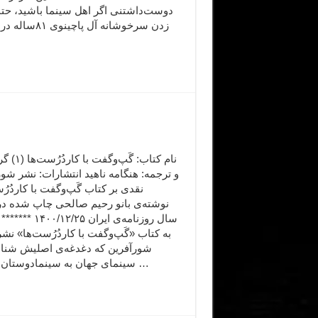
دوست‌داشتنی اگر اهل سینما باشید، حتم
زدن سرخوشانه آل پاچینو
نام کتاب: گَپ‌وگ
و ترجمه: هنگامه ناهید انتشارات: نشر شو
نقدی بر کتاب گَپ‌وگفت با کاردُرُ
نوشته‌ی بانو رحیم صالحی چاپ شده در
سال روزنامه‌ی ایران ۲/۲۵
به کتاب «گَپ‌وگفت با کاردُرُست‌ها» ن
شورآفرین که دغدغه‌ی اصلیش شنا
سینمای جهان به سینمادوستان ایرانی …