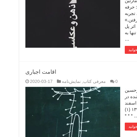
ده: پل مارتین
: حرفه
تجربه
فتن.»
اثر پل
نها به
…
اقامت اجباری
0
معرفی کتاب
,
نمایش‌نامه
2020-03-17
رحسین
ده در
زنامه‌ی آفتاب یزد به تاریخ دوشنبه ۲۶ اسفند
۱۳۹۸ (۱) * * * * * * * * * * * * * * * * * * * * * * * *
* * * 