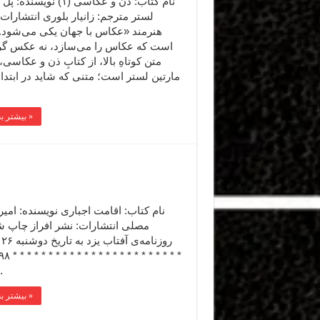
نام کتاب: ذن و عکاسی (۱) نویسن
لستر مترجم: زانیار بلوری انتشارات
هنرمند «عکاس با جهان یکی می‌شود. 
است که عکاس را می‌سازد، نه عکس گر
متن کوتاهِ بالا، از کتابِ ذن و عکاسی، 
مارتین لستر است؛ متنی که شاید در ابتدا ت
بیشتر بخوانید »
نام کتاب: اقامت اجباری نویسنده: امی
مصلی انتشارات: نشر افراز چاپ ش
رو
…
بیشتر بخوانید »