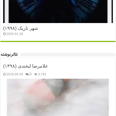
شهر تاریک (۱۹۹۸)
2020-01-30
تئاترنوشته
غلامرضا لبخندی (۱۳۹۸)
0
2019-04-26
3,793