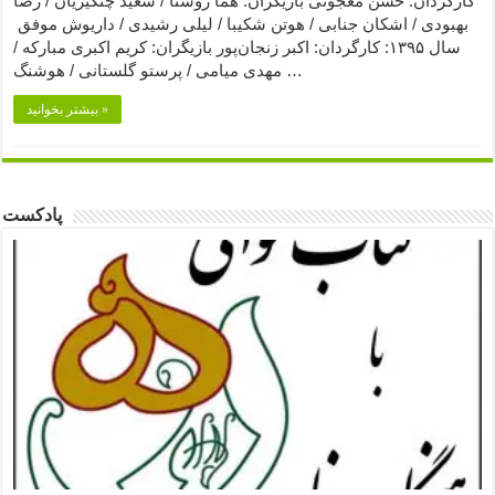
کارگردان: حسن معجونی بازیگران: هما روستا / سعید چنگیزیان / رضا
بهبودی / اشکان جنابی / هوتن شکیبا / لیلی رشیدی / داریوش موفق
سال ۱۳۹۵: کارگردان: اکبر زنجان‌پور بازیگران: کریم اکبری مبارکه /
مهدی میامی / پرستو گلستانی / هوشنگ …
بیشتر بخوانید »
پادکست