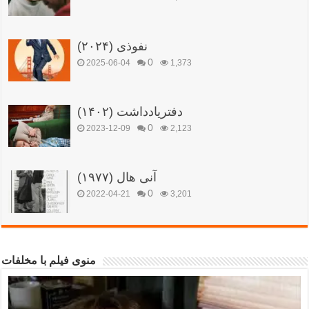
نفوذی (۲۰۲۴)
0
2025-06-04
1,373
دفتریادداشت (۱۴۰۲)
0
2023-12-09
2,123
آنی هال (۱۹۷۷)
0
2022-04-21
3,201
منوی فیلم با مخلفات