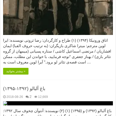
اتاق ورونیکا (۱۳۹۴) (۱) طراح و کارگردان: رضا ثروتی نویسنده: ایرا
لوین مترجم: میترا شاکری بازیگران: (به ترتیب حروف الفبا) ایمان
افشاریان / مرتضی اسماعیل کاشی / ستاره پسیانی (میمهان از گروه
تئاتر بازی) / بهناز جعفری “توجه فرمایید،‌ با خواندن این مطلب، ممکن
است قصه‌ی تئاتر لو برود.” آیرا لوین معروف است به …
بیشتر بخوانید »
باغ آلبالو (۱۳۹۲-۱۳۹۵)
2
2018-08-26
12,669
باغ آلبالو (۱۳۹۲) و (۱۳۹۵) (۱) (۲) نویسنده: آنتوآن چخوف سال ۱۳۹۲: