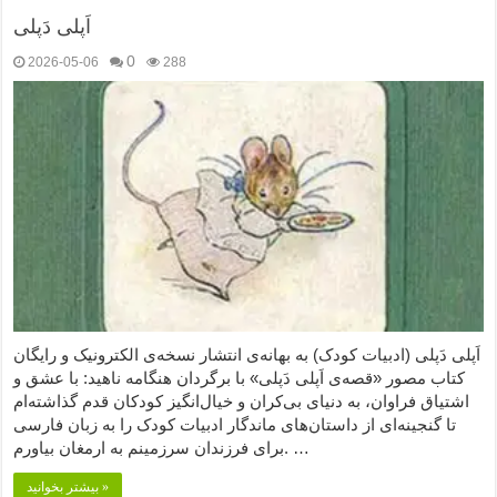
اَپلی دَپلی
0
2026-05-06
288
اَپلی دَپلی (ادبیات کودک) به بهانه‌ی انتشار نسخه‌ی الکترونیک و رایگان
کتاب مصور «قصه‌ی اَپلی دَپلی» با برگردان هنگامه ناهید: با عشق و
اشتیاق فراوان، به دنیای بی‌کران و خیال‌انگیز کودکان قدم گذاشته‌ام
تا گنجینه‌ای از داستان‌های ماندگار ادبیات کودک را به زبان فارسی
برای فرزندان سرزمینم به ارمغان بیاورم. …
بیشتر بخوانید »