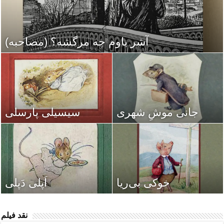
آشر باوم چه مرگشه؟ (مصاحبه)
جانی موشِ شهری
سیسیلی پارسلی
خوکی بی‌ریا
اَپلی دَپلی
نقد فیلم