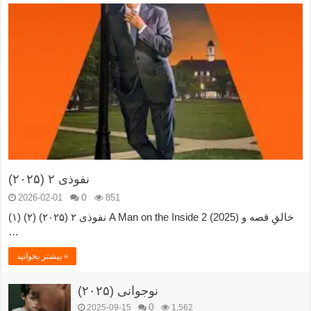
نفوذی ۲ (۲۰۲۵)
0
2026-02-01
851
نفوذی ۲ (۲۰۲۵) (۲) (۱) A Man on the Inside 2 (2025) خالقِ قصه و
…
بیشتر بخوانید »
نوجوانی (۲۰۲۵)
0
2025-09-15
1,562