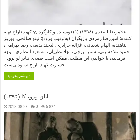
غلامرضا لبخندی (۱۳۹۸) (۱) نویسنده و کارگردان: کهبد تاراج تهیه
کننده: امیررضا زمردی بازیگران (به‌ترتیب ورود): تینو صالحی، بهروز
پناهنده، الهام شعبانی، غزاله جزایری، لبخند بدیعی، رضا بهرامی،
حمید ملاحسینی، سمیه برجی، نجلا نظریان، مسعود انتظاری “توجه
فرمایید،‌ با خواندن این مطلب، ممکن است قصه‌ی تئاتر لو برود.”
جسارت کهبد تاراج ستودنی‌ست. …
بیشتر بخوانید »
اتاق ورونیکا (۱۳۹۴)
0
2018-08-28
5,824