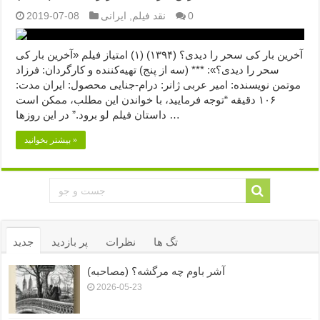
0
نقد فیلم
,
ایرانی
2019-07-08
آخرین بار کی سحر را دیدی؟ (۱۳۹۴) (۱) امتیاز فیلم «آخرین بار کی
سحر را دیدی؟»: *** (سه از پنج) تهیه‌کننده و کارگردان: فرزاد
موتمن نویسنده: امیر عربی ژانر: درام-جنایی محصول: ایران مدت:
۱۰۶ دقیقه “توجه فرمایید،‌ با خواندن این مطلب، ممکن است
داستان فیلم لو برود.” در این روزها …
بیشتر بخوانید »
تگ ها
نظرات
پر بازدید
جدید
آشر باوم چه مرگشه؟ (مصاحبه)
2026-05-23