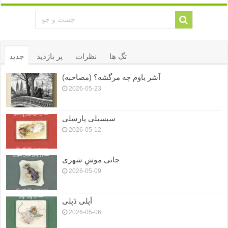
تگ ها
نظرات
پر بازدید
جدید
آشر باوم چه مرگشه؟ (مصاحبه)
2026-05-23
سیسیلی پارسلی
2026-05-12
جانی موشِ شهری
2026-05-09
اَپلی دَپلی
2026-05-06