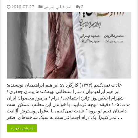
2
نقد فیلم
,
ایرانی
2016-07-27
عادت نمی‌کنیم (۱۳۹۴) کارگردان: ابراهیم ابراهیمیان نویسنده:
ابراهیم ابراهیمیان / سارا سلطانی تهیه‌کننده: پیمان جعفری /
شهرام اخلاص‌پور ژانر: اجتماعی / درام / مرموز محصول: ایران
مدت: ۱۰۵ دقیقه “توجه فرمایید،‌ با خواندن این مطلب، ممکن است
داستان فیلم لو برود.” عادت نمی‌کنیم، یا به‌قول پوسترش آااادت
نمی‌کنیم!، یک درام اجتماعی‌ست به سبک ساخته‌های اصغر …
بیشتر بخوانید »