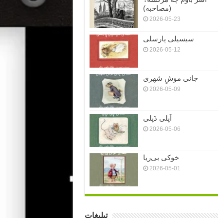
(مصاحبه)
2026-05-23
سیسیلی پارسلی
2026-05-12
جانی موشِ شهری
2026-05-09
اَپلی دَپلی
2026-05-06
خوکی بی‌ریا
2026-05-01
تبلیغات