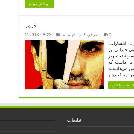
بیشتر بخوانید »
قرمز
0
معرفی کتاب
,
فیلم‌نامه
2016-08-23
ون جیرانی انتشارات:
ون جیرانی، بر
 رشته تحریر
 می‌دانسته که
“من می‌دانستم
بیشتر بخوانید »
تبلیغات