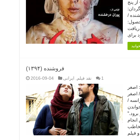
از پنج
گردان:
 درخشنده /
محصول:
 ۹۰ دقیقه افتخارات: ۱) دریافت
فروشنده (۱۳۹۴)
1
نقد فیلم
,
ایرانی
2016-09-04
ردان: اصغر
/ اصغر
نسه /
با خواندن
رود.”
 انجام
مخاطب