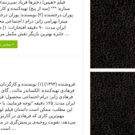
فیلم «هیس! دخترها فریاد نمی‌زنند» 
ستاره: *** (سه از پنج) تهیه‌کننده و کار
پوران درخشنده (۲) نویسنده: پوران
میترا بهرامی ژانر: درام / اجتماعی 
ایران مدت:
جایزه بهترین بازیگر نقش مکمل مرد برای …
بیشتر بخوانید »
فروشنده (۱۳۹۴) (۱) نویسنده و کارگ
فرهادی تهیه‌کننده: الکساندر مالت ـ گای 
فرهادی ژانر: درام-اجتماعی محصول: فرا
ایران مدت: ۱۲۵ دقیقه “توجه فرمایید،‌ 
این مطلب، ممکن است داستان فیلم لو ب
مهم‌ترین کاری که فرهادی در آثارش
می‌دهد، تقویت روحیه‌ی پرسش‌گری در 
است و فیلم …