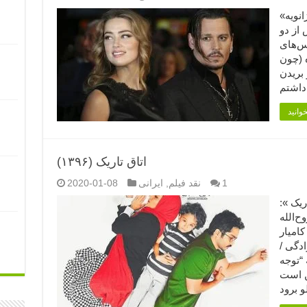
«جنبش من هم» این متن را به تاریخ ۱۵ ژانویه
 از دو
س‌های
ه (چون
بریدن
اتاق تاریک (۱۳۹۶)
1
نقد فیلم
,
ایرانی
2020-01-08
اق تاریک »:
وح‌الله
کامیار
ادگی /
مدت: ۱۱۰ دقیقه “توجه
ن است