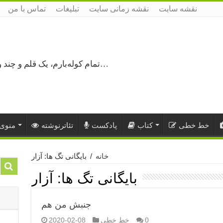
نقشه سایت
نقشه زمانی سایت
تبلیغات
تماس با من
تمام کوله‌بارم، یک قلم و چند ورق کاغذ، می‌گذرم از هزار و یک راه نرفته…
خط خطی
کتاب
پادکست
تئاترنوشته
منوی 
خانه
/
بایگانی تگ ها: آزار
بایگانی تگ ها:
آزار
جنبش من هم
0
خط خطی
2020-02-08