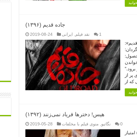
جاده قدیم (۱۳۹۶)
1
نقد فیلم
,
ایرانی
2019-08-24
جاده قدیم»:
گردان:
حصول:
با خواندن
رود.”
 پر از
هیس! دخترها فریاد نمی‌زنند (۱۳۹۲)
0
نگاتیو
,
منوی فیلم با مخلفات
2019-05-28
! دخترها فریاد نمی‌زنند (۱۳۹۲) (۱) امتیاز