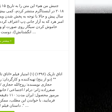
۲۰۱۸ در اینستاگرم منتشر کردم، کمی بیش
سال پیش و حالا با توجه به پخش شدن وی
امبر هرد که به آزار جانی دِپ اعتراف کرد
خاموش کردن سیگار روی صورت او و 
انگشتانش!)، دوست داشتم …
بیشتر بخوانید »
اتاق تاریک (۱۳۹۶) (۱) امتیاز فیلم «ات
** (دو از پنج) تهیه‌کننده و کارگردان: ر
حجازی نویسنده: روح‌الله حجازی / 
صفرزاده ژانر: درام / اجتماعی / خانو
مرموز محصول: ایران 
فرمایید،‌ با خواندن این مطلب، ممک
داستان فیلم لو برود .” …