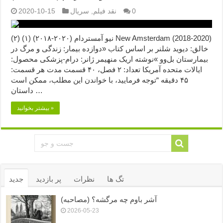
0
نقد فیلم
,
سریال
2020-10-15
نیو آمستردام (۲۰۲۰-۲۰۱۸) (۱) (۲) New Amsterdam (2018-2020)
خالق: دیوید شلنر بر اساس کتاب «دوازده بیمار: زندگی و مرگ در
بیمارستان بل‌وو »نوشته اریک منهیمر ژانر: درام-پزشکی محصول:
ایالات متحده آمریکا تعداد: ۲ فصل، ۴۰ قسمت مدت هر قسمت:
۴۵ دقیقه “توجه فرمایید،‌ با خواندن این مطلب، ممکن است
داستان …
بیشتر بخوانید »
تگ ها
نظرات
پر بازدید
جدید
آشر باوم چه مرگشه؟ (مصاحبه)
2026-05-23