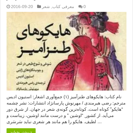
0
معرفی کتاب
,
شعر
2016-09-20
نام کتاب: هایکوهای طنزآمیز (۱) جمع‌آوری اشعار: استیون ادیس
مترجم: رضی هیرمندی / مهرنوش پارسانژاد انتشارات: نشر چشمه
“هایکو” کوتاه است. کوتاه‌ترین گونه‌ی شعر در جهان. از شرق دور
می‌آید. از کشور ِ “اوشین ” و درست مانند اوشین، زیباست و
لطیف. هایکو را هم مانند هر شعری نباید سَرسَری …
بیشتر بخوانید »