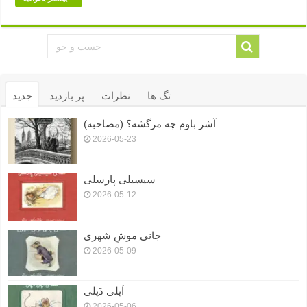
تگ ها
نظرات
پر بازدید
جدید
آشر باوم چه مرگشه؟ (مصاحبه)
2026-05-23
سیسیلی پارسلی
2026-05-12
جانی موشِ شهری
2026-05-09
اَپلی دَپلی
2026-05-06