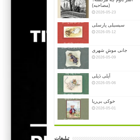
(مصاحبه)
2026-05-23
سیسیلی پارسلی
2026-05-12
جانی موشِ شهری
2026-05-09
اَپلی دَپلی
2026-05-06
خوکی بی‌ریا
2026-05-01
تبلیغات