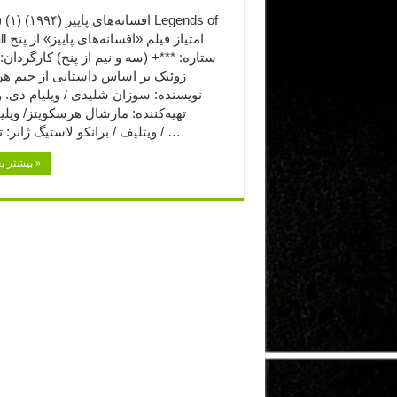
the Fall ا
ستاره: ***+ (سه و نیم از پنج) کارگردان: 
زوئیک بر اساس داستانی از جیم ه
نویسنده: سوزان شلیدی / ویلیام دی. 
تهیه‌کننده: مارشال هرسکویتز/ ویلی
ویتلیف / برانکو لاستیگ ژانر: تاریخی / …
بیشتر بخوانید »