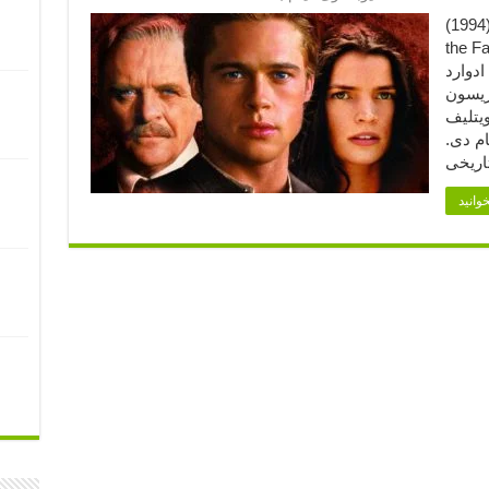
افسانه‌های پاییز (۱۹۹۴) (۱) (1994) Legends of
متیاز فیلم «افسانه‌های پاییز» از پنج
ادوارد
ریسون
ویتلیف
ام دی.