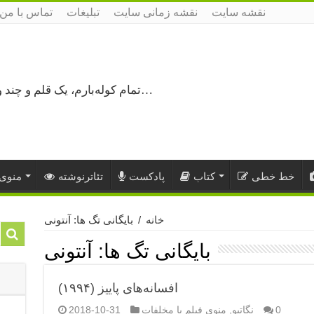
نقشه سایت
نقشه زمانی سایت
تبلیغات
تماس با من
تمام کوله‌بارم، یک قلم و چند ورق کاغذ، می‌گذرم از هزار و یک راه نرفته…
خط خطی
کتاب
پادکست
تئاترنوشته
منوی 
خانه
/
بایگانی تگ ها: آنتونی
بایگانی تگ ها:
آنتونی
افسانه‌های پاییز (۱۹۹۴)
0
نگاتیو
,
منوی فیلم با مخلفات
2018-10-31