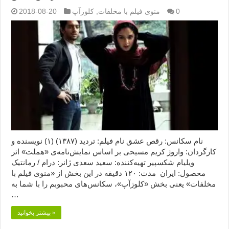
0
منوی فیلم با مخلفات
,
کلوزآپ
2018-08-20
نام سکانس: رقص عشق نام فیلم: تردید (۱۳۸۷) (۱) نویسنده و
کارگردان: واروژ کریم مسیحی بر اساس نمایش‌نامه‌ی «هملت» اثر
ویلیام شکسپیر تهیه‌کننده: سعید سعدی ژانر: درام / رمانتیک
محصول: ایران مدت: ۱۲۰ دقیقه در این بخش از «منوی فیلم با
مخلفات» یعنی بخش «کلوزآپ»، سکانس‌های محبوبم را با شما به
…
بیشتر بخوانید »