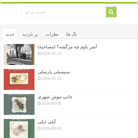
تگ ها
نظرات
پر بازدید
جدید
آشر باوم چه مرگشه؟ (مصاحبه)
2026-05-23
سیسیلی پارسلی
2026-05-12
جانی موشِ شهری
2026-05-09
اَپلی دَپلی
2026-05-06