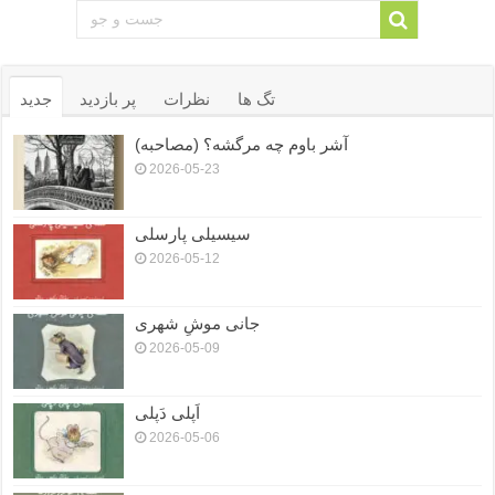
تگ ها
نظرات
پر بازدید
جدید
آشر باوم چه مرگشه؟ (مصاحبه)
2026-05-23
سیسیلی پارسلی
2026-05-12
جانی موشِ شهری
2026-05-09
اَپلی دَپلی
2026-05-06