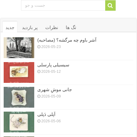
تگ ها
نظرات
پر بازدید
جدید
آشر باوم چه مرگشه؟ (مصاحبه)
2026-05-23
سیسیلی پارسلی
2026-05-12
جانی موشِ شهری
2026-05-09
اَپلی دَپلی
2026-05-06