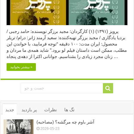
پرویز (۱۳۹۱) (۱) کارگردان: مجید برزگر نویسنده: حامد رجبی /
بردیا یادگاری / مجید برزگر تهیه‌کننده: سعید آرمند ژانر: درام/ تریلر
محصول: ایران مدت: ۱۰۰ دقیقه “توجه فرمایید،‌ با خواندن این
مطلب، ممکن است داستان فیلم لو برود.” شاید همه‌ی ما مردان و
زنان مجرد زیادی را بشناسیم. جوانانی اکثرا از دهه‌ی پنجاه …
بیشتر بخوانید »
تگ ها
نظرات
پر بازدید
جدید
آشر باوم چه مرگشه؟ (مصاحبه)
2026-05-23