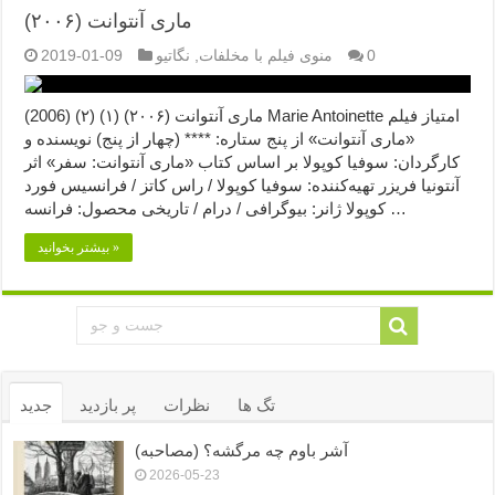
ماری آنتوانت (۲۰۰۶)
0
منوی فیلم با مخلفات
,
نگاتیو
2019-01-09
ماری آنتوانت (۲۰۰۶) (۱) (۲) (2006) Marie Antoinette امتیاز فیلم
«ماری آنتوانت» از پنج ستاره: **** (چهار از پنج) نویسنده و
کارگردان: سوفیا کوپولا بر اساس کتاب «ماری آنتوانت: سفر» اثر
آنتونیا فریزر تهیه‌کننده: سوفیا کوپولا / راس کاتز / فرانسیس فورد
کوپولا ژانر: بیوگرافی / درام / تاریخی محصول: فرانسه …
بیشتر بخوانید »
تگ ها
نظرات
پر بازدید
جدید
آشر باوم چه مرگشه؟ (مصاحبه)
2026-05-23