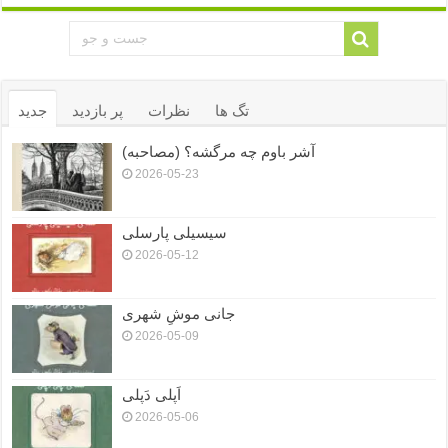
تگ ها
نظرات
پر بازدید
جدید
آشر باوم چه مرگشه؟ (مصاحبه)
2026-05-23
سیسیلی پارسلی
2026-05-12
جانی موشِ شهری
2026-05-09
اَپلی دَپلی
2026-05-06