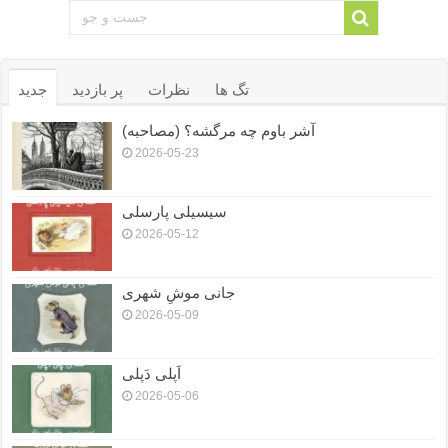
تگ ها
نظرات
پر بازدید
جدید
آشر باوم چه مرگشه؟ (مصاحبه)
2026-05-23
سیسیلی پارسلی
2026-05-12
جانی موشِ شهری
2026-05-09
اَپلی دَپلی
2026-05-06