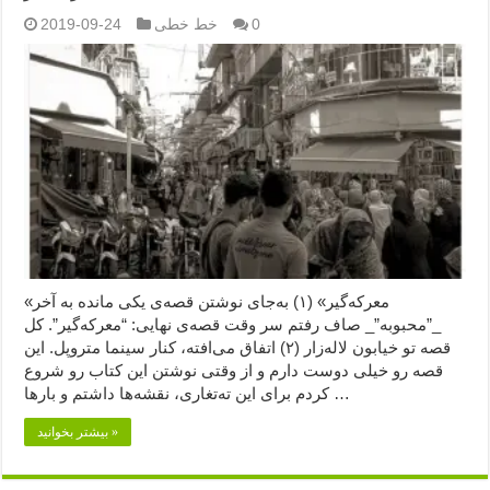
0
خط خطی
2019-09-24
«معرکه‌گیر» (۱) به‌جای نوشتن قصه‌ی یکی مانده به آخر
_”محبوبه”_ صاف رفتم سر وقت قصه‌ی نهایی: “معرکه‌گیر”. کل
قصه تو خیابون لاله‌زار (۲) اتفاق می‌افته، کنار سینما متروپل. این
قصه رو خیلی دوست دارم و از وقتی نوشتن این کتاب رو شروع
کردم برای این ته‌تغاری، نقشه‌ها داشتم و بارها …
بیشتر بخوانید »