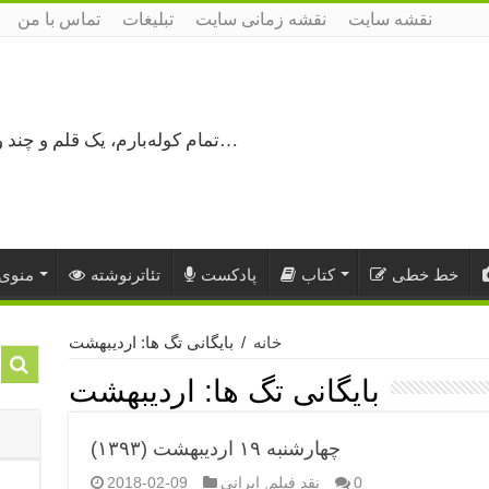
نقشه سایت
نقشه زمانی سایت
تبلیغات
تماس با من
تمام کوله‌بارم، یک قلم و چند ورق کاغذ، می‌گذرم از هزار و یک راه نرفته…
خط خطی
کتاب
پادکست
تئاترنوشته
منوی 
خانه
/
بایگانی تگ ها: اردیبهشت
بایگانی تگ ها:
اردیبهشت
چهارشنبه ۱۹ اردیبهشت (۱۳۹۳)
0
نقد فیلم
,
ایرانی
2018-02-09