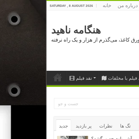
درباره من
خانه
SATURDAY , 8 AUGUST 2026
هنگامه ناهید
فیلم با مخلفات
نقد فیلم
تگ ها
نظرات
پر بازدید
جدید
آشر باوم چه مرگشه؟