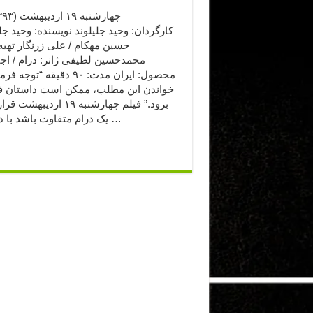
کارگردان: وحید جلیلوند نویسنده: وحید جلی
حسین مهکام / علی زرنگار تهیه‌
محمدحسین لطیفی ژانر: درام / اج
محصول: ایران مدت: ۹۰ دقیقه “توجه 
خواندن این مطلب، ممکن است داستان فی
برود.” فیلم چهارشنبه ۱۹ اردیب
یک درام متفاوت باشد با داستان …