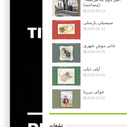
(مصاحبه)
2026-05-23
سیسیلی پارسلی
2026-05-12
جانی موشِ شهری
2026-05-09
اَپلی دَپلی
2026-05-06
خوکی بی‌ریا
2026-05-01
تبلیغات