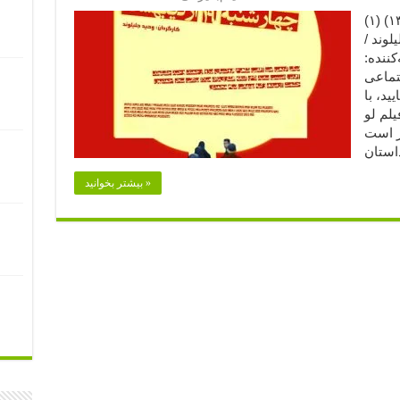
چهارشنبه ۱۹ اردیبهشت (۱۳۹۳) (۱)
لوند /
کننده:
تماعی
فرمایید،‌ با
لم لو
هشت قرار است
بیشتر بخوانید »