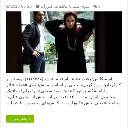
0
منوی فیلم با مخلفات
,
کلوزآپ
2018-08-20
نام سکانس: رقص عشق نام فیلم: تردید (۱۳۸۷) (۱) نویسنده و
کارگردان: واروژ کریم مسیحی بر اساس نمایش‌نامه‌ی «هملت» اثر
ویلیام شکسپیر تهیه‌کننده: سعید سعدی ژانر: درام / رمانتیک
محصول: ایران مدت: ۱۲۰ دقیقه در این بخش از «منوی فیلم با
مخلفات» یعنی بخش «کلوزآپ»، سکانس‌های محبوبم را با شما به
…
بیشتر بخوانید »