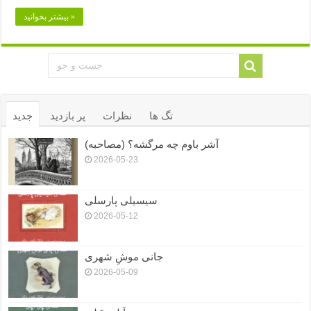
بیشتر بخوانید »
تگ ها
نظرات
پر بازدید
جدید
آشر باوم چه مرگشه؟ (مصاحبه)
2026-05-23
سیسیلی پارسلی
2026-05-12
جانی موشِ شهری
2026-05-09