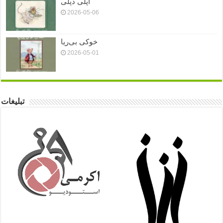
اَپلی دَپلی
2026-05-06
خوکی بی‌ریا
2026-05-01
تبلیغات