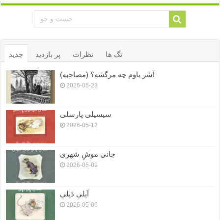
تگ ها
نظرات
پر بازدید
جدید
آشر باوم چه مرگشه؟ (مصاحبه)
2026-05-23
سیسیلی پارسلی
2026-05-12
جانی موشِ شهری
2026-05-09
اَپلی دَپلی
2026-05-06