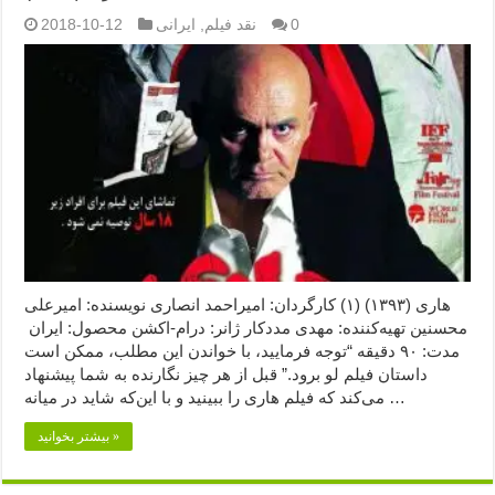
0
نقد فیلم
,
ایرانی
2018-10-12
هاری (۱۳۹۳) (۱) کارگردان: امیراحمد انصاری نویسنده: امیرعلی
محسنین تهیه‌کننده: مهدی مددکار ژانر: درام-اکشن محصول: ایران
مدت: ۹۰ دقیقه “توجه فرمایید،‌ با خواندن این مطلب، ممکن است
داستان فیلم لو برود.” قبل از هر چیز نگارنده به شما پیشنهاد
می‌کند که فیلم هاری را ببینید و با این‌که شاید در میانه …
بیشتر بخوانید »