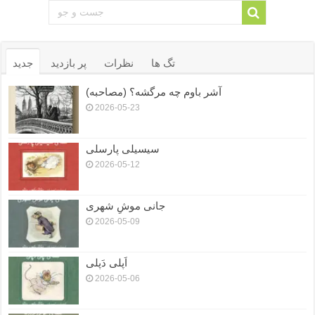
تگ ها
نظرات
پر بازدید
جدید
آشر باوم چه مرگشه؟ (مصاحبه)
2026-05-23
سیسیلی پارسلی
2026-05-12
جانی موشِ شهری
2026-05-09
اَپلی دَپلی
2026-05-06