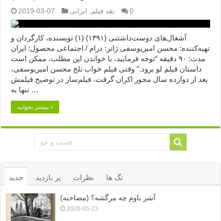
0
نقد فیلم
,
ایرانی
2019-03-07
آشغال‌های دوست‌داشتنی (۱۳۹۱) (۱) نویسنده، کارگردان و
تهیه‌کننده: محسن امیریوسفی ژانر: درام / اجتماعی محصول: ایران
مدت: ۹۰ دقیقه “توجه فرمایید،‌ با خواندن این مطلب، ممکن است
داستان فیلم لو برود.” وقتی فیلم خواب تلخ محسن امیریوسفی،
بعد از دوازده سال مجوز اکران گرفت، فیلم‌ساز در توضیح فیلمش
تنها به …
بیشتر بخوانید »
تگ ها
نظرات
پر بازدید
جدید
آشر باوم چه مرگشه؟ (مصاحبه)
2026-05-23