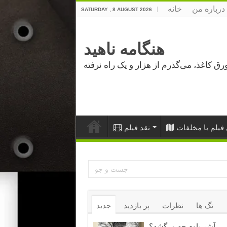
درباره من
خانه
SATURDAY , 8 AUGUST 2026
هنگامه ناهید
فیلم با مخلفات
نقد فیلم
تگ ها
نظرات
پر بازدید
جدید
آشر باوم چه مرگشه؟