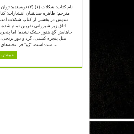
نام کتاب: شکلات (۱) (۲) نویسند
مترجم: طاهره صدیقیان انتشارات: کتا
تندیس در بخشی از کتاب شکلات آمده:
اتاق زیر شیروانی تقریبن تمام شده،
جاهایش گچ هنوز خشک نشده؛ اما پنجره 
مثل پنجره کشتی، گرد و دور برنجی، 
شده‌است. “رُو” فرا تخته‌های کف را …
بیشتر بخوانید »