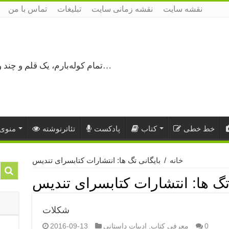
نقشه سایت
نقشه زمانی سایت
تبلیغات
تماس با من
تمام کوله‌بارم، یک قلم و چند ورق کاغذ، می‌گذرم از هزار و یک راه نرفته…
خط خطی
کتاب
پادکست
تئاترنوشته
منوی 
خانه
/
بایگانی تگ ها: انتشارات کتابسرای تندیس
تگ ها:
انتشارات کتابسرای تندیس
شکلات
0
معرفی کتاب
,
ادبیات داستانی
2016-09-13