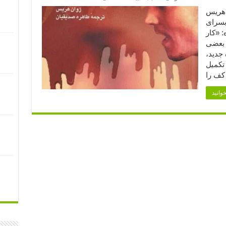
ه: ژوان هریس
بسرای
 «کار
 بعضی
جدید،
تکمیل