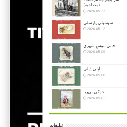
(مصاحبه)
2026-05-23
سیسیلی پارسلی
2026-05-12
جانی موشِ شهری
2026-05-09
اَپلی دَپلی
2026-05-06
خوکی بی‌ریا
2026-05-01
تبلیغات