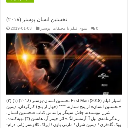
نخستین انسان-پوستر (۲۰۱۸)
0
منوی فیلم با مخلفات
,
پوستر
2019-01-03
نخستین انسان-پوستر (۲۰۱۸) (۱) (۲) First Man (2018) امتیاز فیلم
«نخستین انسان» از پنج ستاره: **** (چهار از پنج) کارگردان: دیمین
شزل نویسنده: جاش سینگر براساس کتاب «نخستین انسان:
زندگی‌نامه‌ی نیل آ. آرمسترانگ» اثر جیمز آر. هانسن (۳) تهیه‌کننده:
ویک گادفری / دیمین شزل / مارتی باون / ایزاک کلاونسر ژانر: درام-