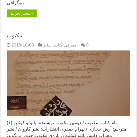
بیوگرافی …
بیشتر بخوانید »
مکتوب
0
معرفی کتاب
,
سایر
2018-10-08
نام کتاب: مکتوب / دومین مکتوب نویسنده: پائولو کوئلیو (۱)
مترجم: آرش حجازی / بهرام جعفری انتشارات: نشر کاروان / نشر
م‍ح‍راب‌ دان‍ش‌ پائلو کوئلیو درباره‌ی مکتوب چنین می‌گوید: