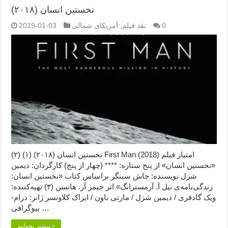
نخستین انسان (۲۰۱۸)
0
نقد فیلم
,
آمریکای شمالی
2019-01-03
نخستین انسان (۲۰۱۸) (۱) (۲) First Man (2018) امتیاز فیلم
«نخستین انسان» از پنج ستاره: **** (چهار از پنج) کارگردان: دیمین
شزل نویسنده: جاش سینگر براساس کتاب «نخستین انسان:
زندگی‌نامه‌ی نیل آ. آرمسترانگ» اثر جیمز آر. هانسن (۳) تهیه‌کننده:
ویک گادفری / دیمین شزل / مارتی باون / ایزاک کلاونسر ژانر: درام-
بیوگرافی …
بیشتر بخوانید »