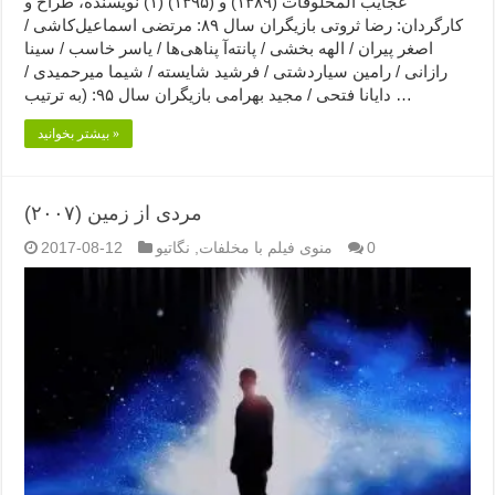
عجایب المخلوقات (۱۳۸۹) و (۱۳۹۵) (۱) نویسنده، طراح و
کارگردان: رضا ثروتی بازیگران سال ۸۹: مرتضی اسماعیل‌کاشی /
اصغر پیران / الهه بخشی / پانته‌آ پناهی‌ها / یاسر خاسب / سینا
رازانی / رامین سیاردشتی / فرشید شایسته / شیما میرحمیدی /
دایانا فتحی / مجید بهرامی بازیگران سال ۹۵: (به ترتیب …
بیشتر بخوانید »
مردی از زمین (۲۰۰۷)
0
منوی فیلم با مخلفات
,
نگاتیو
2017-08-12