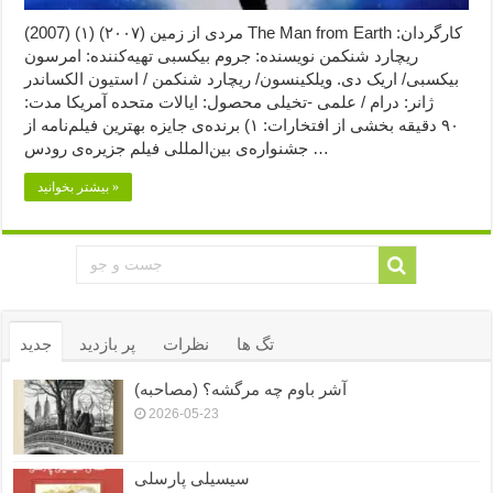
مردی از زمین (۲۰۰۷) (۱) (2007) The Man from Earth کارگردان:
ریچارد شنکمن نویسنده: جروم بیکسبی تهیه‌کننده: امرسون
بیکسبی/ اریک دی. ویلکینسون/ ریچارد شنکمن / استیون الکساندر
ژانر: درام / علمی -تخیلی محصول: ایالات متحده آمریکا مدت:
۹۰ دقیقه بخشی از افتخارات: ۱) برنده‌ی جایزه بهترین فیلم‌نامه از
جشنواره‌ی بین‌المللی فیلم جزیره‌ی رودس …
بیشتر بخوانید »
تگ ها
نظرات
پر بازدید
جدید
آشر باوم چه مرگشه؟ (مصاحبه)
2026-05-23
سیسیلی پارسلی