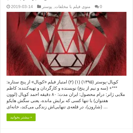
0
منوی فیلم با مخلفات
,
پوستر
2019-03-14
کوپال-پوستر (۱۳۹۵) (۱) (۲) امتیاز فیلم «کوپال» از پنج ستاره:
***+ (سه و نیم از پنج) نویسنده و کارگردان و تهیه‌کننده: کاظم
ملایی ژانر: درام محصول: ایران مدت: ۸۰ دقیقه احمد کوپال (لوون
هفتوان) با تنها کسی که برایش مانده، یعنی سگش هایکو
(شارون)، در قلعه‌ی تنهایی‌اش زندگی می‌کند، خانه‌ای …
بیشتر بخوانید »