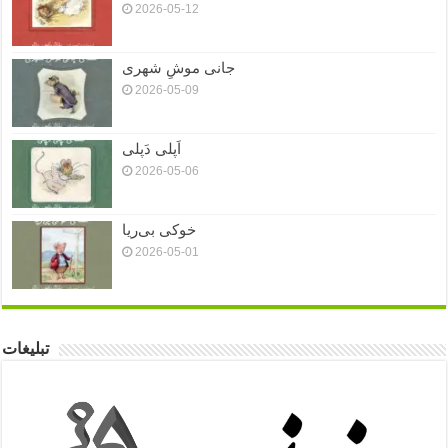
2026-05-12
جانی موشِ شهری
2026-05-09
اَپلی دَپلی
2026-05-06
خوکی بی‌ریا
2026-05-01
تبلیغات