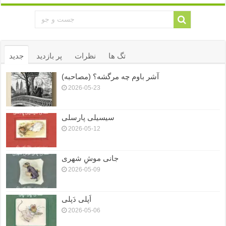
تگ ها
نظرات
پر بازدید
جدید
آشر باوم چه مرگشه؟ (مصاحبه)
2026-05-23
سیسیلی پارسلی
2026-05-12
جانی موشِ شهری
2026-05-09
اَپلی دَپلی
2026-05-06