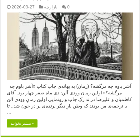
0
بازارچه
2026-03-27
آشر باوم چه مرگشه؟ (رمان) به بهانه‌ی چاپ کتاب «آشر باوم چه
مرگشه؟» اولین رمان وودی آلن: دی ماهِ صفر چهار بود. آقای
کاظمیان و علیرضا در تدارکِ چاپ و رونمایی اولین رمانِ وودی آلن
با ترجمه‌ی من بودند که وطن بارِ دیگر پرنده‌ی پر در خون شد.. تا
…
بیشتر بخوانید »