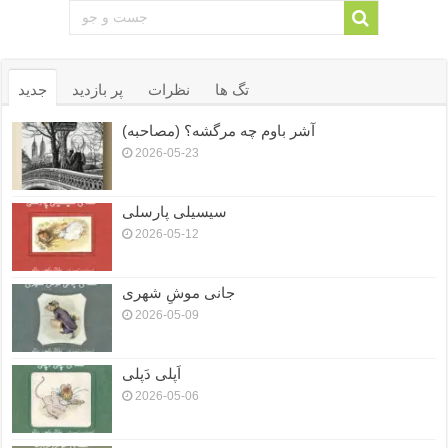
تگ ها
نظرات
پر بازدید
جدید
آشر باوم چه مرگشه؟ (مصاحبه)
2026-05-23
سیسیلی پارسلی
2026-05-12
جانی موشِ شهری
2026-05-09
اَپلی دَپلی
2026-05-06