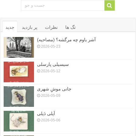
تگ ها
نظرات
پر بازدید
جدید
آشر باوم چه مرگشه؟ (مصاحبه)
2026-05-23
سیسیلی پارسلی
2026-05-12
جانی موشِ شهری
2026-05-09
اَپلی دَپلی
2026-05-06