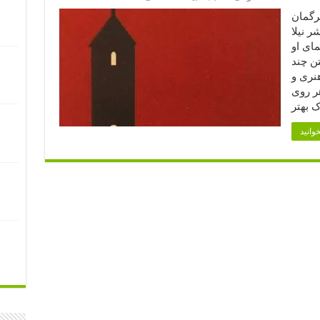
گمار برگمان
ر نیلا
مای او
تن چند
هنری و
هر روی