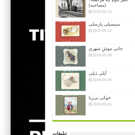
(مصاحبه)
2026-05-23
سیسیلی پارسلی
2026-05-12
جانی موشِ شهری
2026-05-09
اَپلی دَپلی
2026-05-06
خوکی بی‌ریا
2026-05-01
تبلیغات