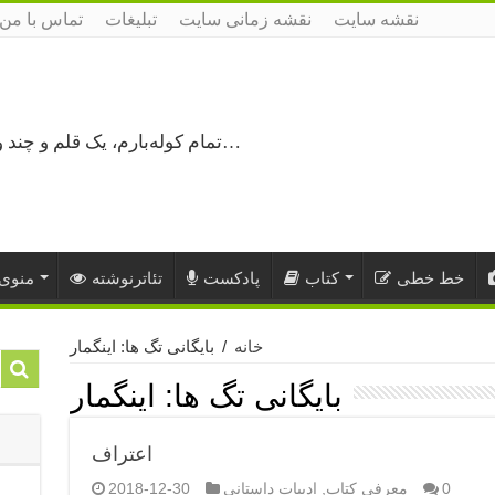
نقشه سایت
نقشه زمانی سایت
تبلیغات
تماس با من
تمام کوله‌بارم، یک قلم و چند ورق کاغذ، می‌گذرم از هزار و یک راه نرفته…
خط خطی
کتاب
پادکست
تئاترنوشته
منوی 
خانه
/
بایگانی تگ ها: اینگمار
بایگانی تگ ها:
اینگمار
اعتراف
0
معرفی کتاب
,
ادبیات داستانی
2018-12-30