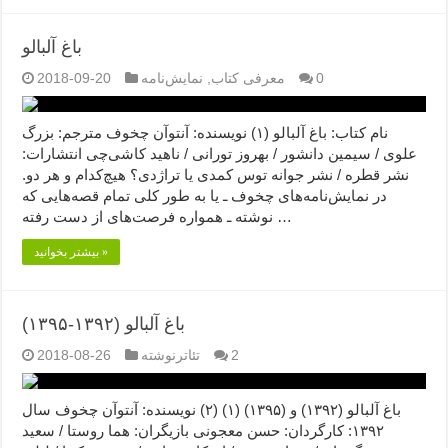
باغ آلبالو
0
معرفی کتاب
,
نمایش‌نامه
2018-09-20
نام کتاب: باغ آلبالو (۱) نویسنده: آنتوآن چخوف مترجم: بزرگ
علوی / سیمین دانشور / بهروز تورانی / ناهید کاشی‌چی انتشارات:
نشر قطره / نشر جوانه توس کمدی یا تراژدی؟ هیچ‌کدام و هر دو.
در نمایش‌‌نامه‌های چخوف ـ یا به طور کلی تمام قصه‌‌هایی که
نوشته ـ همواره فرصت‌های از دست رفته …
بیشتر بخوانید »
باغ آلبالو (۱۳۹۲-۱۳۹۵)
2
تئاترنوشته
2018-08-26
باغ آلبالو (۱۳۹۲) و (۱۳۹۵) (۱) (۲) نویسنده: آنتوآن چخوف سال
۱۳۹۲: کارگردان: حسن معجونی بازیگران: هما روستا / سعید