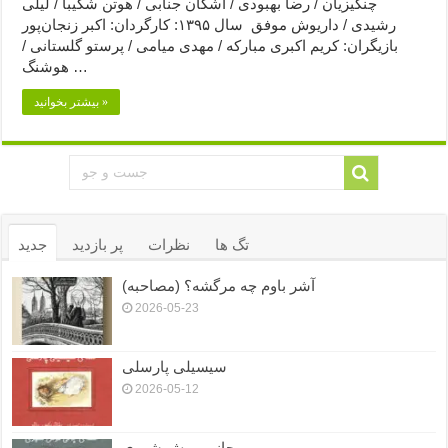
چنگیزیان / رضا بهبودی / اشکان جنابی / هوتن شکیبا / لیلی
رشیدی / داریوش موفق سال ۱۳۹۵: کارگردان: اکبر زنجان‌پور
بازیگران: کریم اکبری مبارکه / مهدی میامی / پرستو گلستانی /
هوشنگ …
بیشتر بخوانید »
تگ ها
نظرات
پر بازدید
جدید
آشر باوم چه مرگشه؟ (مصاحبه)
2026-05-23
سیسیلی پارسلی
2026-05-12
جانی موشِ شهری