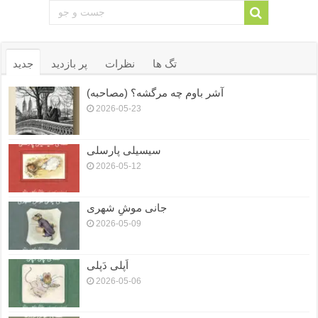
تگ ها
نظرات
پر بازدید
جدید
آشر باوم چه مرگشه؟ (مصاحبه)
2026-05-23
سیسیلی پارسلی
2026-05-12
جانی موشِ شهری
2026-05-09
اَپلی دَپلی
2026-05-06