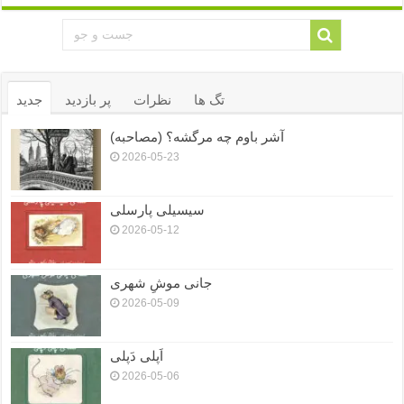
تگ ها
نظرات
پر بازدید
جدید
آشر باوم چه مرگشه؟ (مصاحبه)
2026-05-23
سیسیلی پارسلی
2026-05-12
جانی موشِ شهری
2026-05-09
اَپلی دَپلی
2026-05-06