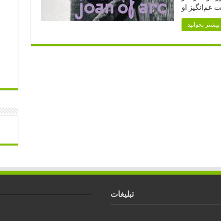
نید »
تبلیغات