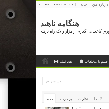
درباره من
خانه
SATURDAY , 8 AUGUST 2026
هنگامه ناهید
فیلم با مخلفات
نقد فیلم
تگ ها
نظرات
پر بازدید
جدید
آشر باوم چه مرگشه؟