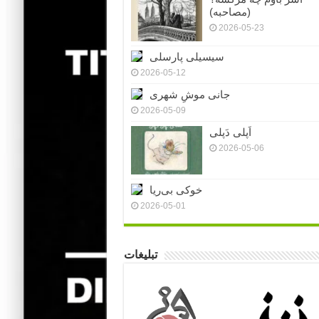
(مصاحبه)
2026-05-23
سیسیلی پارسلی
2026-05-12
جانی موشِ شهری
2026-05-09
اَپلی دَپلی
2026-05-06
خوکی بی‌ریا
2026-05-01
تبلیغات