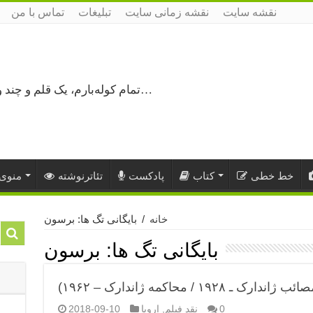
نقشه سایت
نقشه زمانی سایت
تبلیغات
تماس با من
تمام کوله‌بارم، یک قلم و چند ورق کاغذ، می‌گذرم از هزار و یک راه نرفته…
خط خطی
کتاب
پادکست
تئاترنوشته
منوی 
خانه
/
بایگانی تگ ها: برسون
بایگانی تگ ها:
برسون
۱۹۲۸ / محاکمه ژاندارک – ۱۹۶۲)
0
نقد فیلم
,
اروپا
2018-09-10