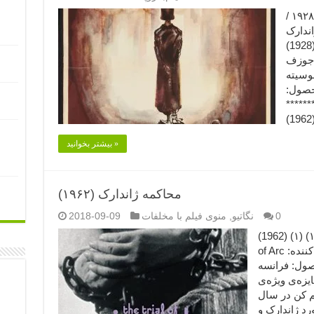
مقایسه‌ی دو فیلم (مصائب ژاندارک ـ ۱۹۲۸ /
مصائب ژاندارک
(۱۹۲۸) (۱) (1928) The Passion of Joan of Arc
: جوزف
سوسیته
محصول:
**********
بیشتر بخوانید »
محاکمه ژاندارک (۱۹۶۲)
0
نگاتیو
,
منوی فیلم با مخلفات
2018-09-09
محاکمه ژاندارک (۱۹۶۲) (۱) (1962) The Trial of Joan
of Arc نویسنده و کارگردان: رابرت برسون تهیه‌کننده:
صول: فرانسه
: ۱) برنده‌ی جایزه‌ی ویژه‌ی
م کن در سال
مورد ژاندارک و