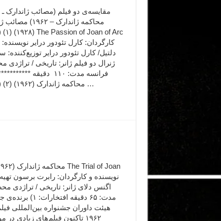
محاکمه ژاندارک – ۱۹۶۲) 
کارگردان: کارل تئودور درایر نویسنده
دلتیل/ کارل تئودور درایر توزیع‌کننده: 
ژنرال دو فیلم ژانر: تاریخی / تراژدی 
فرانسه مدت: ۱۱۰ دقیقه *******
محاکمه ژاندارک (۱۹۶۲) (۲) (1962) …
اگنس دلای ژانر: تاریخی / تراژدی مح
مدت: ۶۵ دقیقه افتخارات
هیئت داوران جشنواره بین‌المللی فیل
۱۹۶۲ تاکنون فیلم‌‌های زیادی در 