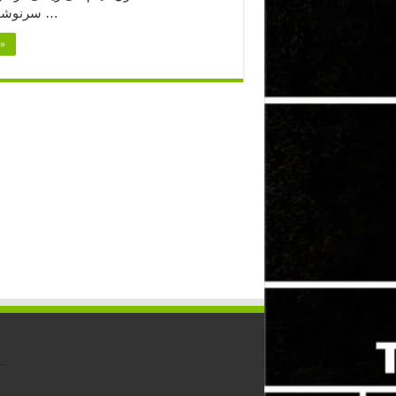
سرنوشت غم‌انگیز او …
بیشتر بخوا