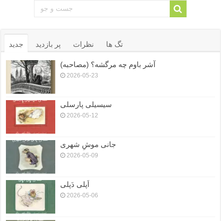
تگ ها
نظرات
پر بازدید
جدید
آشر باوم چه مرگشه؟ (مصاحبه)
2026-05-23
سیسیلی پارسلی
2026-05-12
جانی موشِ شهری
2026-05-09
اَپلی دَپلی
2026-05-06