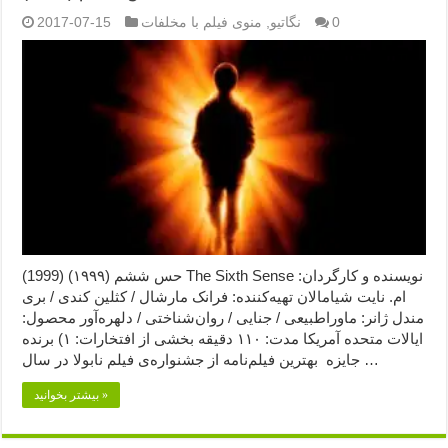
0
نگاتیو
,
منوی فیلم با مخلفات
2017-07-15
حس ششم (۱۹۹۹) (1999) The Sixth Sense نویسنده و کارگردان:
ام. نایت شیامالان تهیه‌کننده: فرانک مارشال / کثلین کندی / بری
مندل ژانر: ماوراطبیعی / جنایی / روان‌شناختی / دلهره‌آور محصول:
ایالات متحده آمریکا مدت: ۱۱۰ دقیقه بخشی از افتخارات: ۱) برنده
جایزه بهترین فیلم‌نامه از جشنواره‌ی فیلم نابولا در سال …
بیشتر بخوانید »