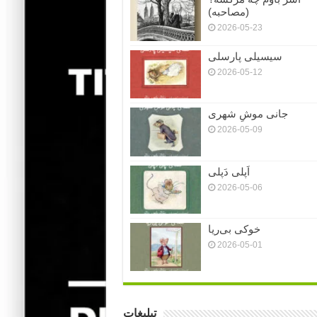
(مصاحبه)
2026-05-23
سیسیلی پارسلی
2026-05-12
جانی موشِ شهری
2026-05-09
اَپلی دَپلی
2026-05-06
خوکی بی‌ریا
2026-05-01
تبلیغات