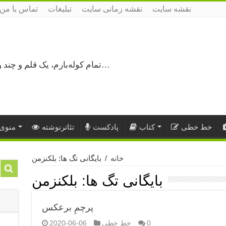
نقشه سایت
نقشه زمانی سایت
تبلیغات
تماس با من
تمام کوله‌بارم، یک قلم و چند ورق کاغذ، می‌گذرم از هزار و یک راه نرفته…
خط خطی
کتاب
پادکست
تئاترنوشته
منوی 
خانه
/
بایگانی تگ ها: بلکنزمن
بایگانی تگ ها:
بلکنزمن
پرچمِ برعکس
0
خط خطی
2020-06-06