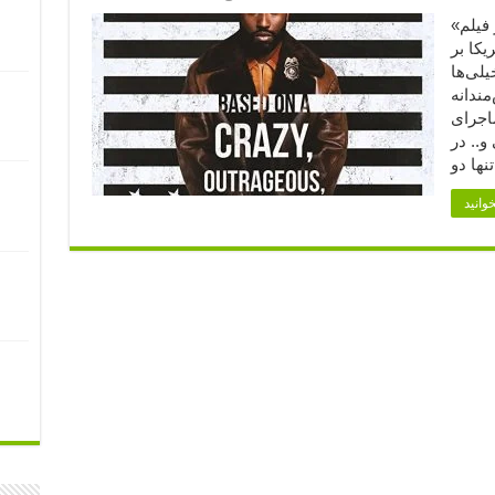
«پرچمِ برعکس» (۱) وقتی در فیلم
 آمریکا بر
لی‌ها
مندانه
ماجرای
و.. در