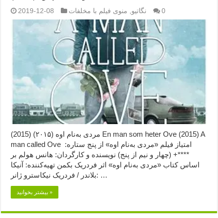
0
نگاتیو
,
منوی فیلم با مخلفات
2019-12-08
مردی به‌نام اوه (۲۰۱۵) (2015) En man som heter Ove (2015) A
man called Ove امتیاز فیلم «مردی به‌نام اوه» از پنج ستاره:
****+ (چهار و نیم از پنج) نویسنده و کارگردان: هانس هولم بر
اساس کتاب «مردی به‌نام اوه» اثر فردریک بکمن تهیه‌کننده: آنیکا
بلاندر / فردریک نیکاسترو ژانر: …
بیشتر بخوانید »