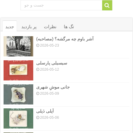
تگ ها
نظرات
پر بازدید
جدید
آشر باوم چه مرگشه؟ (مصاحبه)
2026-05-23
سیسیلی پارسلی
2026-05-12
جانی موشِ شهری
2026-05-09
اَپلی دَپلی
2026-05-06