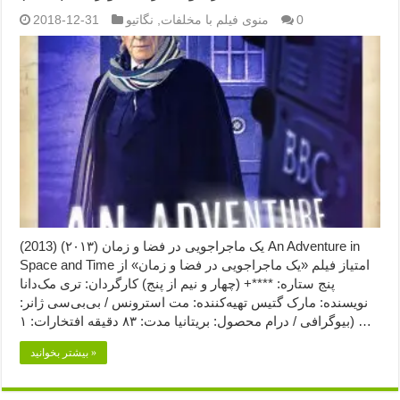
0
منوی فیلم با مخلفات
,
نگاتیو
2018-12-31
یک ماجراجویی در فضا و زمان (۲۰۱۳) (2013) An Adventure in
Space and Time امتیاز فیلم «یک ماجراجویی در فضا و زمان» از
پنج ستاره: ****+ (چهار و نیم از پنج) کارگردان: تری مک‌دانا
نویسنده: مارک گتیس تهیه‌کننده: مت استرونس / بی‌بی‌سی ژانر:
بیوگرافی / درام محصول: بریتانیا مدت: ۸۳ دقیقه افتخارات: ۱) …
بیشتر بخوانید »