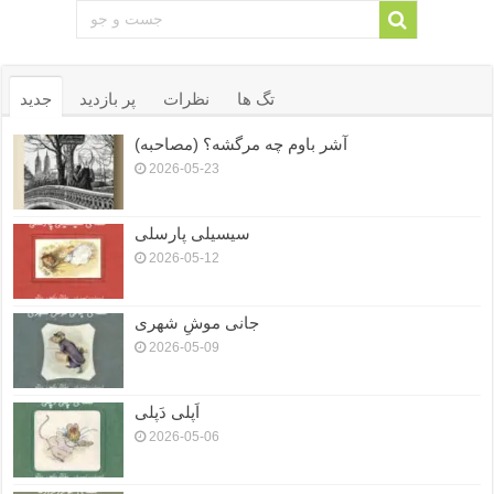
تگ ها
نظرات
پر بازدید
جدید
آشر باوم چه مرگشه؟ (مصاحبه)
2026-05-23
سیسیلی پارسلی
2026-05-12
جانی موشِ شهری
2026-05-09
اَپلی دَپلی
2026-05-06