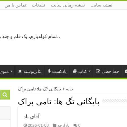
نقشه سایت
نقشه زمانی سایت
تبلیغات
تماس با من
تمام کوله‌بارم، یک قلم و چند ورق کاغذ، می‌گذرم از هزار و یک راه نرفته…
خط خطی
کتاب
پادکست
تئاترنوشته
منوی 
خانه
/
بایگانی تگ ها: تامی براک
بایگانی تگ ها:
تامی براک
آقای تاد
0
بازارچه
2026-01-08