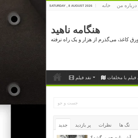
درباره من
خانه
SATURDAY , 8 AUGUST 2026
هنگامه ناهید
فیلم با مخلفات
نقد فیلم
تگ ها
نظرات
پر بازدید
جدید
آشر باوم چه مرگشه؟