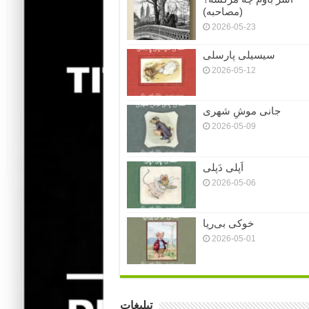
(مصاحبه)
2026-05-23
سیسیلی پارسلی
2026-05-12
جانی موشِ شهری
2026-05-09
اَپلی دَپلی
2026-05-06
خوکی بی‌ریا
2026-05-01
تبلیغات