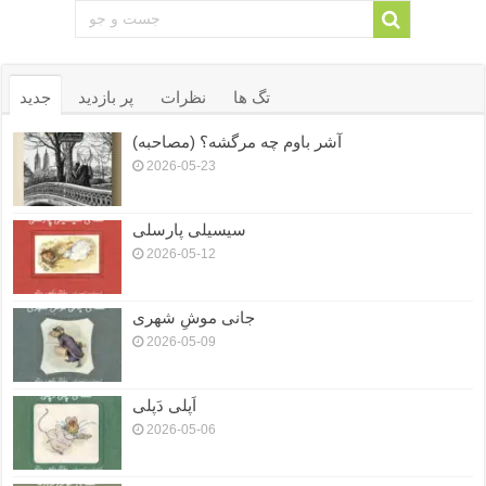
تگ ها
نظرات
پر بازدید
جدید
آشر باوم چه مرگشه؟ (مصاحبه)
2026-05-23
سیسیلی پارسلی
2026-05-12
جانی موشِ شهری
2026-05-09
اَپلی دَپلی
2026-05-06