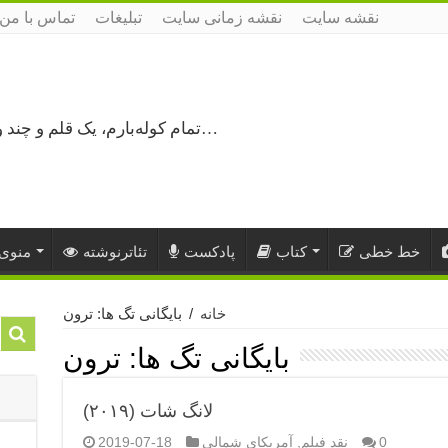
نقشه سایت
نقشه زمانی سایت
تبلیغات
تماس با من
تمام کوله‌بارم، یک قلم و چند ورق کاغذ، می‌گذرم از هزار و یک راه نرفته…
خط خطی
کتاب
پادکست
تئاترنوشته
منوی 
خانه
/
بایگانی تگ ها: ترون
بایگانی تگ ها:
ترون
لانگ شات (۲۰۱۹)
0
نقد فیلم
,
آمریکای شمالی
2019-07-18