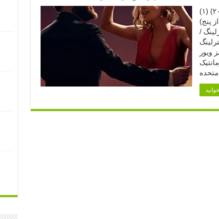
لانگ شات (۲۰۱۹) (۱) Long Shot (2019) امتیاز
ز پنج)
لینگ /
ترلینگ
ز ویور
مانتیک