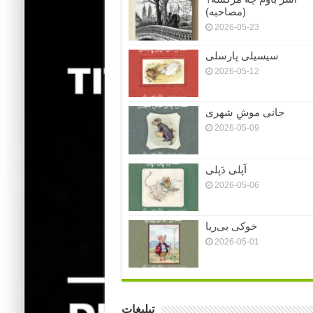
(مصاحبه)
2026-05-23
سیسیلی پارسلی
2026-05-12
جانی موشِ شهری
2026-05-09
اَپلی دَپلی
2026-05-06
خوکی بی‌ریا
2026-05-01
تبلیغات