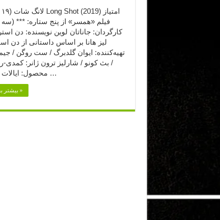
فیلم «همسر» از پنج ستاره: *** (سه ا
کارگردان: جاناتان لوین نویسنده: دن استر
لیز هانا بر اساس داستانی از دن اس
تهیه‌کننده: ایوان گلدبرگ / ست روگن / جیم
/ بث کونو / شارلیز ترون ژانر: کمدی-ر
محصول: ایالات متحده …
بیشتر بخوانید »