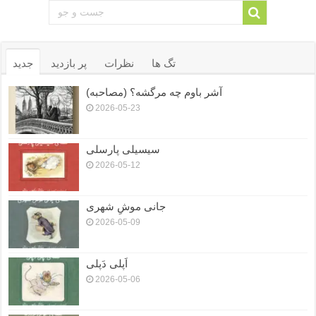
تگ ها
نظرات
پر بازدید
جدید
آشر باوم چه مرگشه؟ (مصاحبه)
2026-05-23
سیسیلی پارسلی
2026-05-12
جانی موشِ شهری
2026-05-09
اَپلی دَپلی
2026-05-06