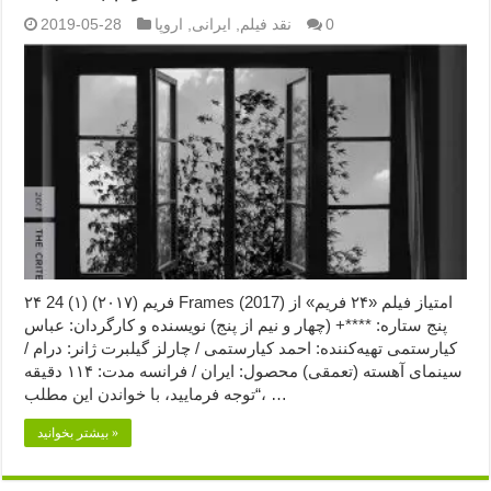
0
نقد فیلم
,
ایرانی
,
اروپا
2019-05-28
۲۴ فریم (۲۰۱۷) (۱) 24 Frames (2017) امتیاز فیلم «۲۴ فریم» از
پنج ستاره: ****+ (چهار و نیم از پنج) نویسنده و کارگردان: عباس
کیارستمی تهیه‌کننده: احمد کیارستمی / چارلز گیلبرت ژانر: درام /
سینمای آهسته (تعمقی) محصول: ایران / فرانسه مدت: ۱۱۴ دقیقه
“توجه فرمایید،‌ با خواندن این مطلب، …
بیشتر بخوانید »