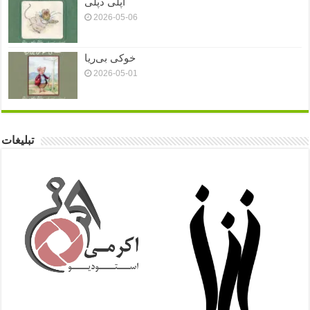
اَپلی دَپلی
2026-05-06
خوکی بی‌ریا
2026-05-01
تبلیغات