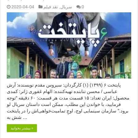
0
سریال
,
نقد فیلم
2020-04-04
پایتخت ۶ (۱۳۹۹) (۱) کارگردان: سیروس مقدم نویسنده: آرش
عباسی / محسن تنابنده تهیه‌کننده: الهام غفوری ژانر: کمدی
محصول: ایران تعداد: ۱۵ قسمت مدت هر قسمت: ۶۰ دقیقه “توجه
فرمایید،‌ با خواندن این مطلب، ممکن است داستان سریال لو
برود.” سازمان سینمایی اوج، اوجِ تمامیت‌خواهی‌اش را در پایتخت
شش به …
بیشتر بخوانید »