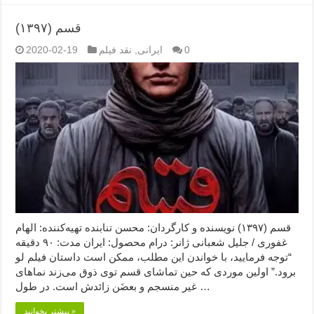
قسم (۱۳۹۷)
0
ایرانی
,
نقد فیلم
2020-02-19
قسم (۱۳۹۷) نویسنده و کارگردان: محسن تنابنده تهیه‌کننده: الهام
غفوری / جلیل شعبانی ژانر: درام محصول: ایران مدت: ۹۰ دقیقه
“توجه فرمایید،‌ با خواندن این مطلب، ممکن است داستان فیلم لو
برود.” اولین موردی که حین تماشای قسم توی ذوق می‌زند نماهای
غیر منسجم و بعضَن زائدش است. در طول …
بیشتر بخوانید »