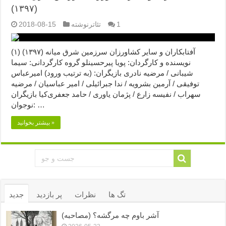
(۱۳۹۷)
1
تئاترنوشته
2018-08-15
آفتابکاران و سایر کشاورزان سرزمین شرق میانه (۱۳۹۷) (۱)
نویسنده و کارگردان: پویا پیرحسینلو گروه کارگردانی: سیما
شیبانی / مرضیه نادری بازیگران: (به ترتیب ورود) امیرعباس
توفیقی / آرمین بشرویه / ندا جبرائیلی / امیر عباسیان / مرضیه
سهراب / نفیسه زارع / پژمان یاوری / حامد جعفری‌کیا بازیگران
نوجوان: …
بیشتر بخوانید »
تگ ها
نظرات
پر بازدید
جدید
آشر باوم چه مرگشه؟ (مصاحبه)