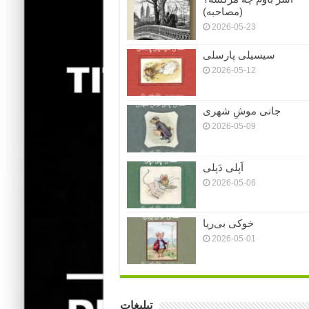
(مصاحبه)
2026-05-23
سیسیلی پارسلی
2026-05-12
جانی موشِ شهری
2026-05-09
اَپلی دَپلی
2026-05-06
خوکی بی‌ریا
2026-05-01
تبلیغات