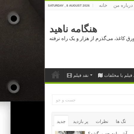
درباره من
خانه
SATURDAY , 8 AUGUST 2026
هنگامه ناهید
فیلم با مخلفات
نقد فیلم
تگ ها
نظرات
پر بازدید
جدید
آشر باوم چه مرگشه؟