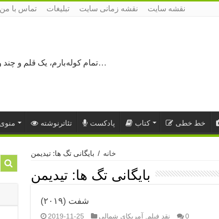
نقشه سایت
نقشه زمانی سایت
تبلیغات
تماس با من
تمام کوله‌بارم، یک قلم و چند ورق کاغذ، می‌گذرم از هزار و یک راه نرفته…
خط خطی
کتاب
پادکست
تئاترنوشته
منوی 
خانه
/
بایگانی تگ ها: تیدیمن
بایگانی تگ ها:
تیدیمن
شفت (۲۰۱۹)
0
نقد فیلم
,
آمریکای شمالی
2019-11-25