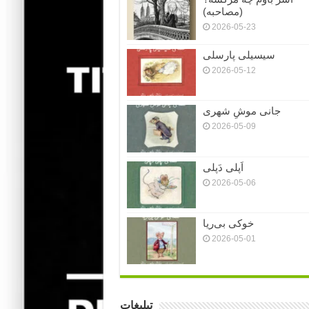
(مصاحبه)
2026-05-23
سیسیلی پارسلی
2026-05-12
جانی موشِ شهری
2026-05-09
اَپلی دَپلی
2026-05-06
خوکی بی‌ریا
2026-05-01
تبلیغات