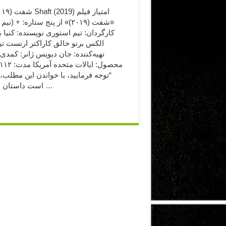
«شفت (۲۰۱۹)» از پنج ستاره: + (نی
کارگردان: تیم استوری نویسنده: کنیا 
الکس برنو خالق کاراکتر ارنست تی
تهیه‌کننده: جان دیویس ژانر: کمد
“توجه فرمایید،‌ با خواندن این مطلب
است داستان سریال …