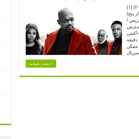
شفت (۲۰۱۹) (۱) Shaft (2019) امتیاز فیلم
م از پنج)
بریس /
دی‌من
ی-اکشن
محصول: ایالات متحده آمریکا مدت: ۱۱۲ دقیقه
، ممکن
بیشتر بخوانید »