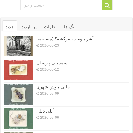
تگ ها
نظرات
پر بازدید
جدید
آشر باوم چه مرگشه؟ (مصاحبه)
2026-05-23
سیسیلی پارسلی
2026-05-12
جانی موشِ شهری
2026-05-09
اَپلی دَپلی
2026-05-06