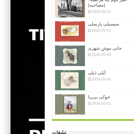
(مصاحبه)
2026-05-23
سیسیلی پارسلی
2026-05-12
جانی موشِ شهری
2026-05-09
اَپلی دَپلی
2026-05-06
خوکی بی‌ریا
2026-05-01
تبلیغات