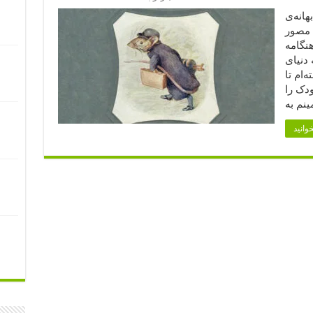
انه‌ی
ب مصور
نگامه
 دنیای
‌ام تا
ودک را