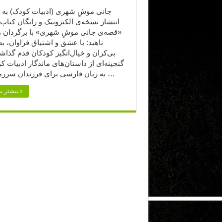
جانی موشِ شهری (ادبیات کودک) به به
انتشار نسخه‌ی الکترونیک و رایگان کتا
«قصه‌ی جانی موشِ شهری» با برگردان ه
ناهید: با عشق و اشتیاق فراوان، به
بی‌کران و خیال‌انگیز کودکان قدم گذاشته
گنجینه‌ای از داستان‌های ماندگار ادبیات ک
به زبان فارسی برای فرزندان سرزمینم به …
بیشتر بخوانید »