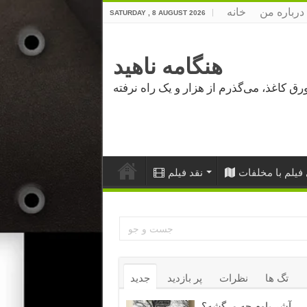
درباره من
خانه
SATURDAY , 8 AUGUST 2026
هنگامه ناهید
فیلم با مخلفات
نقد فیلم
تگ ها
نظرات
پر بازدید
جدید
آشر باوم چه مرگشه؟