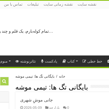
نقشه سایت
نقشه زمانی سایت
تبلیغات
تماس با من
تمام کوله‌بارم، یک قلم و چند ورق کاغذ، می‌گذرم از هزار و یک راه نرفته…
خط خطی
کتاب
پادکست
تئاترنوشته
منوی 
خانه
/
بایگانی تگ ها: تیمی موشه
بایگانی تگ ها:
تیمی موشه
جانی موشِ شهری
0
بازارچه
2026-05-09