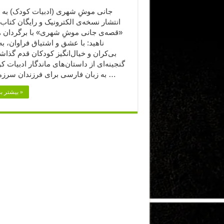
جانی موشِ شهری (ادبیات کودک) به به
انتشار نسخه‌ی الکترونیک و رایگان کتا
«قصه‌ی جانی موشِ شهری» با برگردان ه
ناهید: با عشق و اشتیاق فراوان، به
بی‌کران و خیال‌انگیز کودکان قدم گذاشته
گنجینه‌ای از داستان‌های ماندگار ادبیات ک
به زبان فارسی برای فرزندان سرزمینم به …
بیشتر بخوانید »