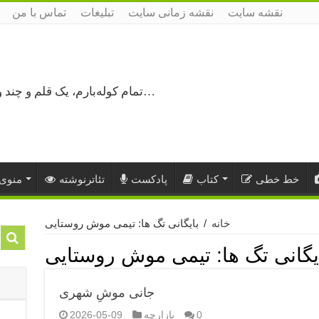
نقشه سایت
نقشه زمانی سایت
تبلیغات
تماس با من
تمام کوله‌بارم، یک قلم و چند ورق کاغذ، می‌گذرم از هزار و یک راه نرفته…
خط خطی
کتاب
پادکست
تئاترنوشته
منوی 
خانه
/
بایگانی تگ ها: تیمی موش روستایی
یگانی تگ ها:
تیمی موش روستایی
جانی موشِ شهری
0
بازارچه
2026-05-09