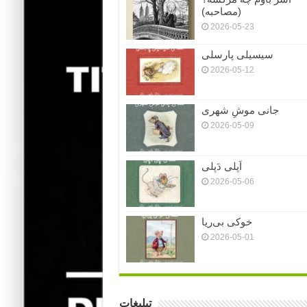
(مصاحبه)
2026-05-23
سیسیلی پارسلی
2026-05-12
جانی موشِ شهری
2026-05-09
اَپلی دَپلی
2026-05-06
خوکی بی‌ریا
2026-05-01
تبلیغات