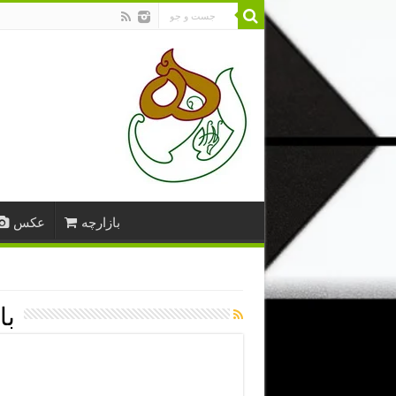
بازارچه
عکس
با