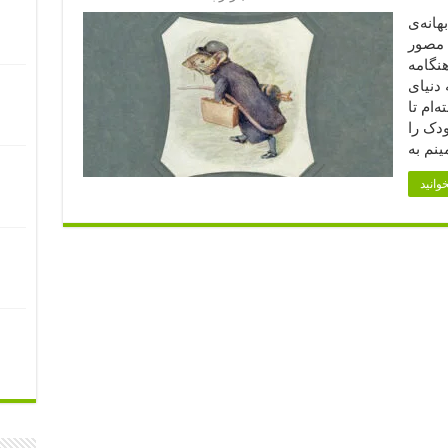
انه‌ی
ب مصور
نگامه
 دنیای
‌ام تا
ودک را