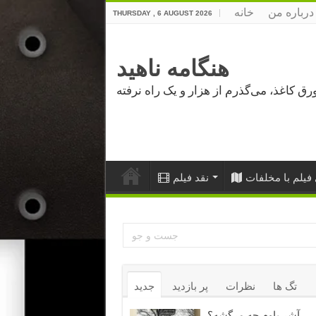
درباره من
خانه
THURSDAY , 6 AUGUST 2026
هنگامه ناهید
فیلم با مخلفات
نقد فیلم
تگ ها
نظرات
پر بازدید
جدید
آشر باوم چه مرگشه؟