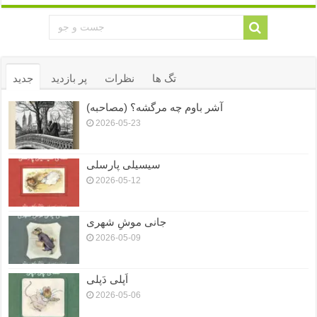
تگ ها
نظرات
پر بازدید
جدید
آشر باوم چه مرگشه؟ (مصاحبه)
2026-05-23
سیسیلی پارسلی
2026-05-12
جانی موشِ شهری
2026-05-09
اَپلی دَپلی
2026-05-06