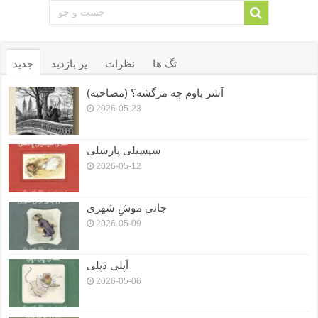
تگ ها
نظرات
پر بازدید
جدید
آشر باوم چه مرگشه؟ (مصاحبه)
2026-05-23
سیسیلی پارسلی
2026-05-12
جانی موشِ شهری
2026-05-09
اَپلی دَپلی
2026-05-06