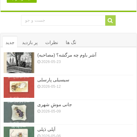
تگ ها
نظرات
پر بازدید
جدید
آشر باوم چه مرگشه؟ (مصاحبه)
2026-05-23
سیسیلی پارسلی
2026-05-12
جانی موشِ شهری
2026-05-09
اَپلی دَپلی
2026-05-06