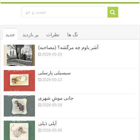
تگ ها
نظرات
پر بازدید
جدید
آشر باوم چه مرگشه؟ (مصاحبه)
2026-05-23
سیسیلی پارسلی
2026-05-12
جانی موشِ شهری
2026-05-09
اَپلی دَپلی
2026-05-06